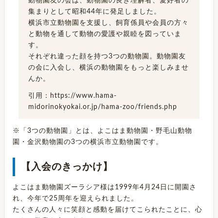
動物園友の会は、動物園の良き理解者、愛好者の
集まりとして昭和44年に発足しました。
横浜市立動物園を支援し、飼育係員や会員の方々
と動物を通して動物の愛護や親睦を図っていま
す。
それぞれ違った顔を持つ3つの動物園。動物園友
の会に入会し、横浜の動物園をもっと楽しみませ
んか。
引用：https://www.hama-
midorinokyokai.or.jp/hama-zoo/friends.php
※「3つの動物園」とは、よこはま動物園・野毛山動物
園・金沢動物園の3つの横浜市立動物園です。
【入会のきっかけ】
よこはま動物園ズーラシア様は1999年4月24日に開園さ
れ、今年で25周年を迎えられました。
たくさんの人々に笑顔と感動を届けてこられたことに、心