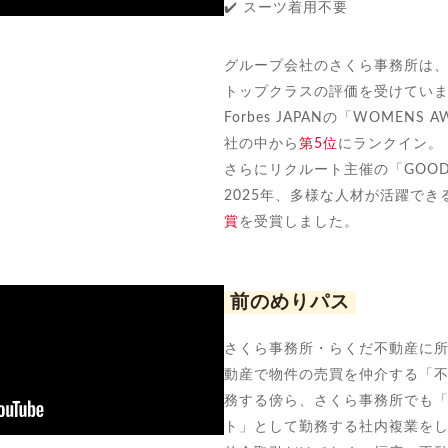
✔️ スーツ着用不要
グループ会社のさくら事務所は
トップクラスの評価を受けてい
Forbes JAPANの「WOMENS 
社の中から
第5位
にランクイン。
さらにリクルート主催の「GOOD 
2025年、多様な人材が活躍で
賞
を受賞しました。
前のめりパス
さくら事務所・らくだ不動産に
動産で物件の売買を仲介する「
務する傍ら、さくら事務所でも
ト」として勤務する社内複業を