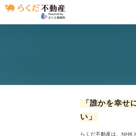
「誰かを幸せ
い」
らくだ不動産は、NH