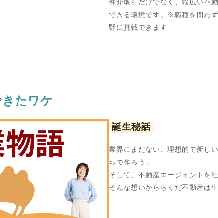
仲介取引だけでなく、幅広い不
できる環境です。※職種を問わ
野に挑戦できます
できたワケ
誕生秘話
業界にまだない、理想的で新し
ちで作ろう。
そして、不動産エージェントを
そんな想いかららくだ不動産は