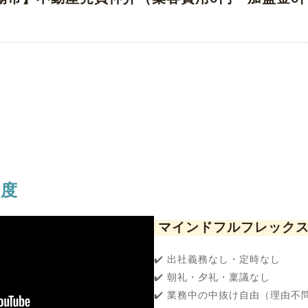
制度
マインドフルフレック
✔️ 出社義務なし・定時なし
✔️ 朝礼・夕礼・稟議なし
✔️ 業務中の中抜け自由（理由不