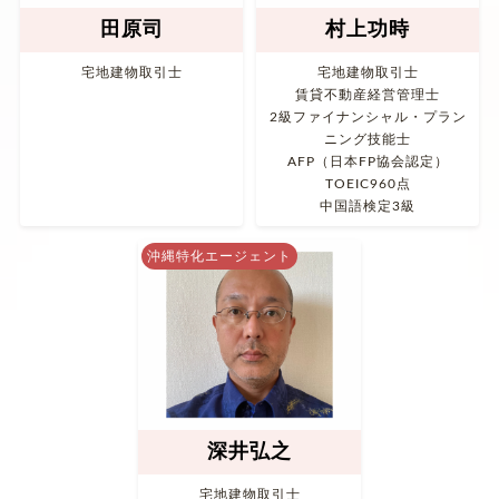
田原司
村上功時
宅地建物取引士
宅地建物取引士
賃貸不動産経営管理士
2級ファイナンシャル・プラン
ニング技能士
AFP（日本FP協会認定）
TOEIC960点
中国語検定3級
沖縄特化エージェント
深井弘之
宅地建物取引士