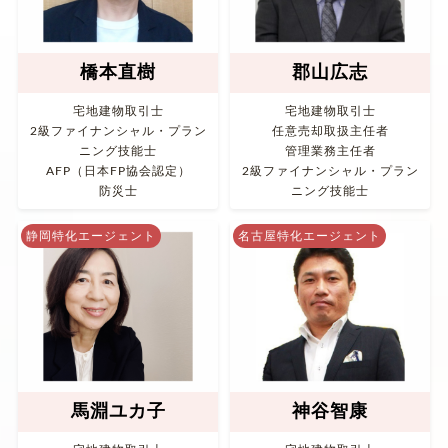
橋本直樹
郡山広志
宅地建物取引士
宅地建物取引士
2級ファイナンシャル・プラン
任意売却取扱主任者
ニング技能士
管理業務主任者
AFP（日本FP協会認定）
2級ファイナンシャル・プラン
防災士
ニング技能士
静岡特化エージェント
名古屋特化エージェント
馬淵ユカ子
神谷智康