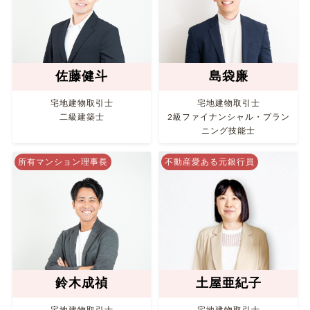
佐藤健斗
島袋廉
宅地建物取引士
宅地建物取引士
二級建築士
2級ファイナンシャル・プラン
ニング技能士
所有マンション理事長
不動産愛ある元銀行員
鈴木成禎
土屋亜紀子