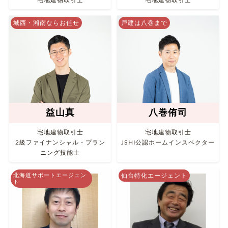
宅地建物取引士
宅地建物取引士
城西・湘南ならお任せ
戸建は八巻まで
益山真
八巻侑司
宅地建物取引士
宅地建物取引士
2級ファイナンシャル・プラン
JSHI公認ホームインスペクター
ニング技能士
北海道サポートエージェン
仙台特化エージェント
ト