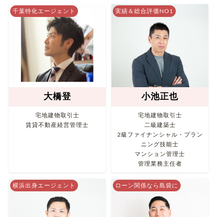
千葉特化エージェント
実績＆総合評価NO1
大橋登
小池正也
宅地建物取引士
宅地建物取引士
賃貸不動産経営管理士
二級建築士
2級ファイナンシャル・プラン
ニング技能士
マンション管理士
管理業務主任者
横浜出身エージェント
ローン関係なら島袋に