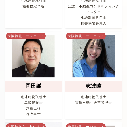
宅地建物取引士
宅地建物取引士
秘書検定２級
公認 不動産コンサルティング
マスター
相続対策専門士
損害保険募集人
大阪特化エージェント
大阪特化エージェント
岡田誠
志波瞳
宅地建物取引士
宅地建物取引士
二級建築士
賃貸不動産経営管理士
測量士補
行政書士
京阪神なら、村山まで
神戸特化エージェント