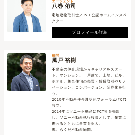
エージェント
八巻 侑司
宅地建物取引士／JSHI公認ホームインスペ
クター
プロフィール詳細
顧問
風戸 裕樹
不動産の仲介現場からキャリアをスター
ト。マンション、一戸建て、土地、ビル、
ホテル、集合住宅の売買・賃貸取引やリノ
ベーション、コンバージョン、証券化を行
う。
2010年不動産仲介透明化フォーラム(FCT)
設立。
2014年にソニー不動産にFCT社を売却
し、ソニー不動産執行役員として、創業に
携わるとともに事業を拡大。
現、らくだ不動産顧問。