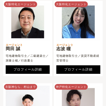
大阪特化エージェント
大阪特化エージェント
エージェント
エージェント
岡田 誠
志波 瞳
宅地建物取引士／二級建築士／
宅地建物取引士／賃貸不動産経
測量士補／行政書士
営管理士
プロフィール詳細
プロフィール詳細
京阪神なら、村山まで
神戸特化エージェント