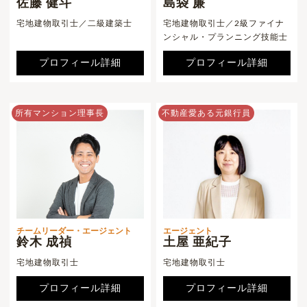
佐藤 健斗
島袋 廉
宅地建物取引士／二級建築士
宅地建物取引士／2級ファイナ
ンシャル・プランニング技能士
プロフィール詳細
プロフィール詳細
所有マンション理事長
不動産愛ある元銀行員
チームリーダー・エージェント
エージェント
鈴木 成禎
土屋 亜紀子
宅地建物取引士
宅地建物取引士
プロフィール詳細
プロフィール詳細