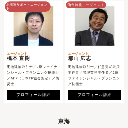
北海道サポートエージェン
仙台特化エージェント
ト
エージェント
エージェント
橋本 直樹
郡山 広志
宅地建物取引士／2級ファイナ
宅地建物取引士／任意売却取扱
ンシャル・プランニング技能士
主任者／管理業務主任者／2級
／AFP（日本FP協会認定）／防
ファイナンシャル・プランニン
災士
グ技能士
プロフィール詳細
プロフィール詳細
東海