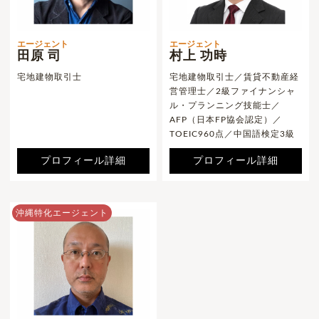
エージェント
エージェント
田原 司
村上 功時
宅地建物取引士
宅地建物取引士／賃貸不動産経
営管理士／2級ファイナンシャ
ル・プランニング技能士／
AFP（日本FP協会認定）／
TOEIC960点／中国語検定3級
プロフィール詳細
プロフィール詳細
沖縄特化エージェント