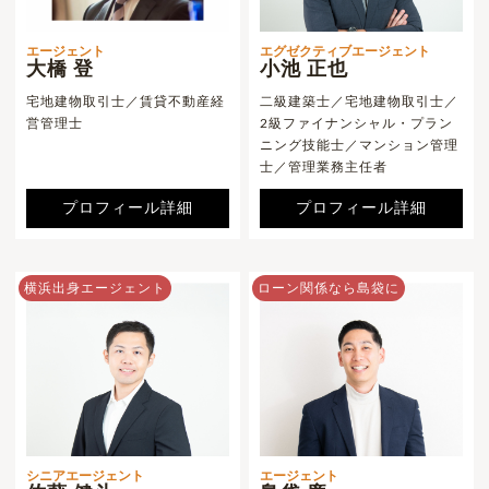
エージェント
エグゼクティブエージェント
大橋 登
小池 正也
宅地建物取引士／賃貸不動産経
二級建築士／宅地建物取引士／
営管理士
2級ファイナンシャル・プラン
ニング技能士／マンション管理
士／管理業務主任者
プロフィール詳細
プロフィール詳細
横浜出身エージェント
ローン関係なら島袋に
シニアエージェント
エージェント