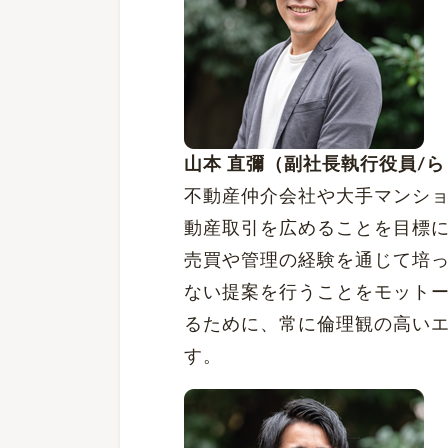
山本 直彌（副社長執行役員/
不動産仲介会社や大手マンシ
動産取引を広めることを目標
売買や管理の経験を通じて培
ない提案を行うことをモット
るために、常に倫理観の高い
す。