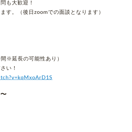
質問も大歓迎！
ます。（後日zoomでの面談となります）
！
約1時間※延長の可能性あり）
ださい！
watch?v=kqMxoArD1S
介〜