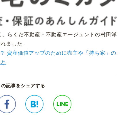
)にて、らくだ不動産・不動産エージェントの村田洋
されました。
？ 資産価値アップのために売主や「持ち家」の
こと
この記事をシェアする