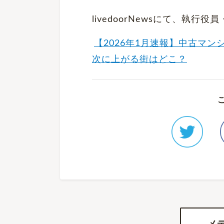
livedoorNewsにて、執
【2026年1月速報】中古マ
次に上がる街はどこ？