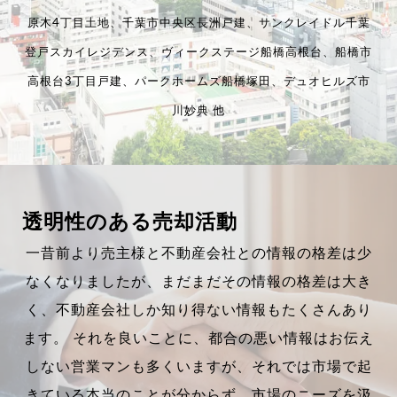
原木4丁目土地、千葉市中央区長洲戸建、サンクレイドル千葉
登戸スカイレジデンス、ヴィークステージ船橋高根台、船橋市
高根台3丁目戸建、パークホームズ船橋塚田、デュオヒルズ市
川妙典 他
透明性のある売却活動
一昔前より売主様と不動産会社との情報の格差は少
なくなりましたが、まだまだその情報の格差は大き
く、不動産会社しか知り得ない情報もたくさんあり
ます。 それを良いことに、都合の悪い情報はお伝え
しない営業マンも多くいますが、それでは市場で起
きている本当のことが分からず、市場のニーズを汲