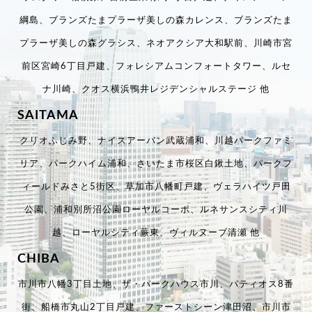
綱島、ブランズたまプラーザ美しの森カレンス、ブランズたま
プラーザ美しの森グラシス、ネオアクシア大和駅前、川崎市宮
前区宮崎6丁目戸建、フォレシアムコンフォートタワー、ルセ
ナ川崎、クオス横浜鴨井レジデンシャルステージ 他
SAITAMA
クリオふじみ野、ナイスアーバン武蔵浦和、川越パークファミ
リア、パークハイム浦和、さいたま市桜区白鍬土地、パークフ
ィールドみさと5街区、草加市八幡町戸建、ヴェラハイツ戸田
公園、浦和別所沼公園ローヤルコーポ、ルネサンスシティ川
越、ローヤルシティ蕨東、ヴィルヌーブ清瀬 他
CHIBA
市川市八幡3丁目土地、ザ・パークハウス市川、パティオス8番
街、船橋市丸山2丁目戸建、ファーストシーン津田沼、市川市