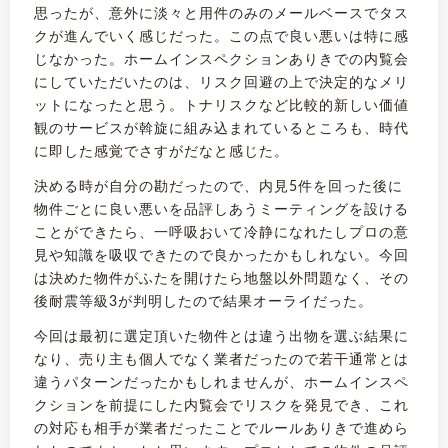
思ったが、意外に淡々と用件のみのメールベースでタス
クが進んでいく感じだった。この点で良い悪いは特に感
じなかった。ホームインスペクションありきでの内覧会
にしていただいたのは、リスク回避の上で決定的なメリ
ットになったと思う。トナリスクなど比較的新しい価値
観のサービスが斡旋に組み込まれているところも、時代
に即した感覚でさすがだなと感じた。
決める時が自分の勘だったので、内見5件を回った後に
物件ごとに良い悪いを品評しあうミーティングを設ける
ことができたら、一呼吸おいて冷静になれたしプロの意
見や知識を吸収できたので良かったかもしれない。今回
は決めた物件がふたを開けたら地盤以外問題なく、その
後耐震等級3が判明したので結果オーライだった。
今回は最初に選定頂いた物件とは違う出物を選ぶ結果に
なり、売り主も個人でなく業者だったので若干通常とは
違うパターンだったかもしれませんが、ホームインスペ
クションを前提にした内覧会でリスクを発見でき、これ
の対応も相手が業者だったことでルールありきで進めら