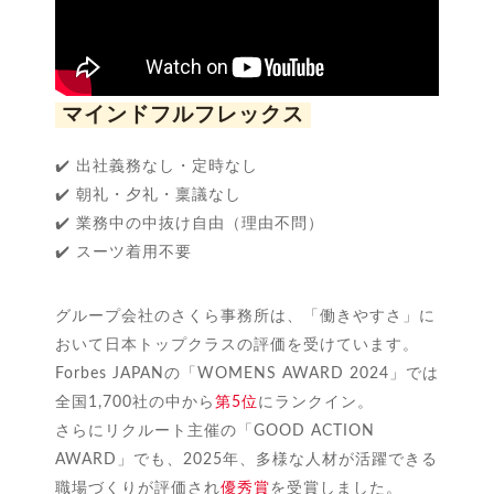
マインドフルフレックス
✔️ 出社義務なし・定時なし
✔️ 朝礼・夕礼・稟議なし
✔️ 業務中の中抜け自由（理由不問）
✔️ スーツ着用不要
グループ会社のさくら事務所は、「働きやすさ」に
おいて日本トップクラスの評価を受けています。
Forbes JAPANの「WOMENS AWARD 2024」では
全国1,700社の中から
第5位
にランクイン。
さらにリクルート主催の「GOOD ACTION
AWARD」でも、2025年、多様な人材が活躍できる
職場づくりが評価され
優秀賞
を受賞しました。