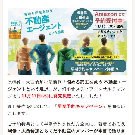
長嶋修・大西倫加の最新刊「
悩める売主を救う 不動産エー
ジェントという選択
」が、幻冬舎メディアコンサルティン
グより
11月17日(木)に発売決定
いたしました！
新刊発売を記念して、「
早期予約キャンペーン
」を開催い
たします。
ご予約特典として早期予約された方全員に、著者である
長
嶋修・大西倫加とらくだ不動産のメンバーが本書で語りき