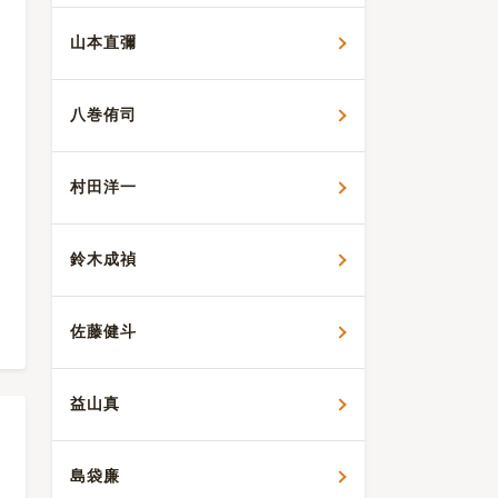
山本直彌
八巻侑司
村田洋一
鈴木成禎
佐藤健斗
益山真
島袋廉