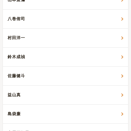
山本直彌
ー
シ
八巻侑司
ョ
村田洋一
ン
鈴木成禎
佐藤健斗
益山真
島袋廉