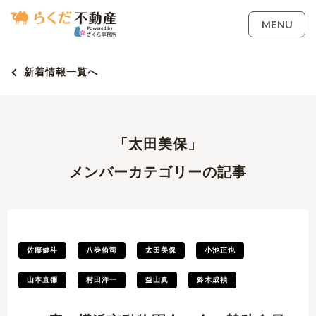
MENU
新着情報一覧へ
「太田美保」
メンバーカテゴリーの記事
佐藤健斗
八巻侑司
太田美保
小池正也
山本直彌
村田洋一
益山真
鈴木成禎