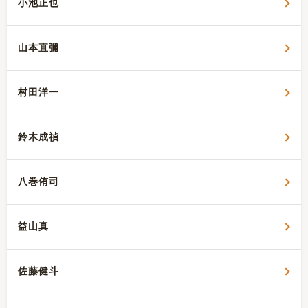
小池正也
山本直彌
村田洋一
鈴木成禎
八巻侑司
益山真
佐藤健斗