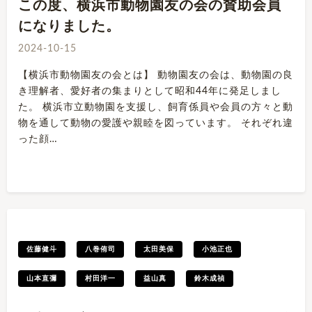
この度、横浜市動物園友の会の賛助会員
になりました。
2024-10-15
【横浜市動物園友の会とは】 動物園友の会は、動物園の良
き理解者、愛好者の集まりとして昭和44年に発足しまし
た。 横浜市立動物園を支援し、飼育係員や会員の方々と動
物を通して動物の愛護や親睦を図っています。 それぞれ違
った顔…
佐藤健斗
八巻侑司
太田美保
小池正也
山本直彌
村田洋一
益山真
鈴木成禎