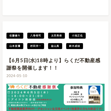
佐藤健斗
八巻侑司
太田美保
小池正也
山本直彌
村田洋一
益山真
鈴木成禎
【6月5日(水)18時より】らくだ不動産感
謝祭を開催します！！
2024-05-10