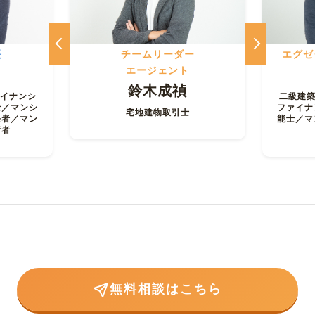
長
チームリーダー
エグゼ
エージェント
鈴木成禎
ァイナンシ
二級建築
士／マンシ
ファイナ
宅地建物取引士
任者／マン
能士／マ
術者
無料相談はこちら