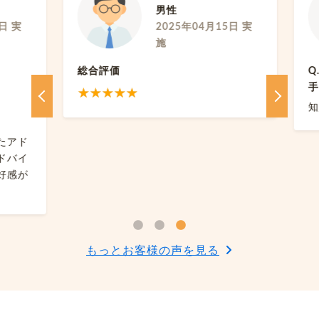
男性
 実
2025年04月15日 実
施
総合評価
Q.
手は
知人
アド
バイ
感が
もっとお客様の声を見る