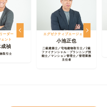
ー
エグゼクティブエージェント
シ
小池正也
二級建築士／宅地建物取引士／2級
宅地
ファイナンシャル・プランニング技
能士／マンション管理士／管理業務
主任者