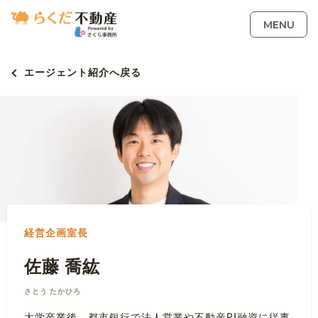
MENU
エージェント紹介へ戻る
経営企画室長
佐藤 喬紘
さとう たかひろ