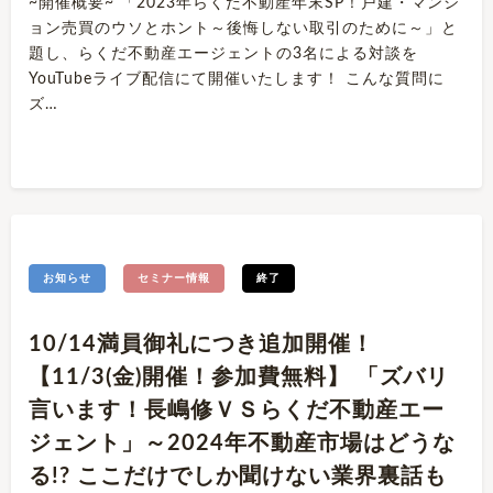
~開催概要~ 「2023年らくだ不動産年末SP！戸建・マンシ
ョン売買のウソとホント～後悔しない取引のために～」と
題し、らくだ不動産エージェントの3名による対談を
YouTubeライブ配信にて開催いたします！ こんな質問に
ズ…
お知らせ
セミナー情報
終了
10/14満員御礼につき追加開催！
【11/3(金)開催！参加費無料】 「ズバリ
言います！長嶋修ＶＳらくだ不動産エー
ジェント」～2024年不動産市場はどうな
る!? ここだけでしか聞けない業界裏話も