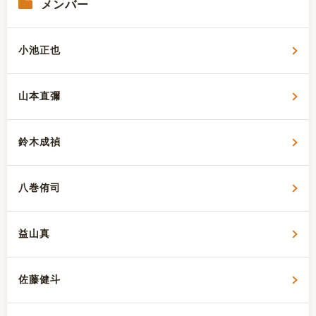
メンバー
小池正也
山本直彌
鈴木成禎
八巻侑司
益山真
佐藤健斗