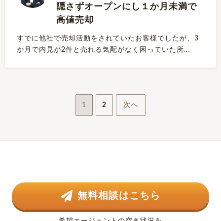
隠さずオープンにし１か月未満で
高値売却
すでに他社で売却活動をされていたお客様でしたが、3
か月で内見が2件と売れる気配がなく困っていた所…
投
1
2
次へ
稿
ナ
ビ
ゲ
無料相談はこちら
ー