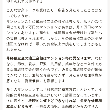
抑えられてお得ですよ！」
こんな営業トークを受けたり、広告を見たりしたことはな
いでしょうか。
マンションごとに修繕積立金の設定は異なり、広さがほぼ
同じでも月２万円のマンションがあれば、月１万円のマン
ションもあります。確かに、修繕積立金が安ければ家計へ
の負担は抑えられます。しかし、その修繕積立金の水準が
適正でなければ、浮いたお金以上の損をしてしまうかもし
れません。
修繕積立金の適正金額はマンション毎に異なります。
なぜ
なら、形状、規模、戸数、共用部、築年数などの条件で必
要な修繕積立金が違うからです。必要な修繕積立金が確保
できなければ、適切な修繕ができず、見た目や居住環境が
悪くなり、資産価値にも影響します。
多くのマンションでは「段階増額積立方式」といって、段
階的に修繕積立金を値上げしていく計画になっています。
逆に言うと、
段階的に値上げできなければ、必要な修繕積
立金が貯まらず
、一時金の徴収、金融機関からの借り入