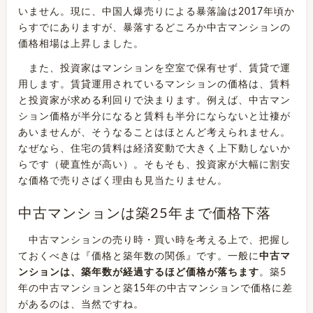
いません。現に、中国人爆売りによる暴落論は2017年頃か
らすでにありますが、暴落するどころか中古マンションの
価格相場は上昇しました。
また、投資家はマンションを空室で保有せず、賃貸で運
用します。賃貸運用されているマンションの価格は、賃料
と投資家が求める利回りで決まります。例えば、中古マン
ション価格が半分になると賃料も半分にならないと辻褄が
あいませんが、そうなることはほとんど考えられません。
なぜなら、住宅の賃料は経済変動で大きく上下動しないか
らです（硬直性が高い）。そもそも、投資家が大幅に割安
な価格で売りさばく理由も見当たりません。
中古マンションは築25年まで価格下落
中古マンションの売り時・買い時を考える上で、把握し
ておくべきは『価格と築年数の関係』です。一般に
中古マ
ンションは、築年数が経過するほど価格が落ちます
。築5
年の中古マンションと築15年の中古マンションで価格に差
があるのは、当然ですね。