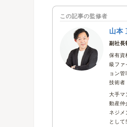
この記事の監修者
山本
副社長
保有資
級ファ
ョン管
技術者
大手マ
動産仲
ネジメ
として