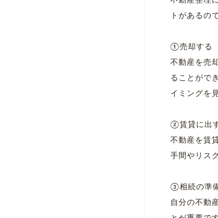
不動産整理
トがあるの
①売却する
不動産を売
ることがで
イミングを
②賃貸に出
不動産を賃
手間やリス
③相続の準
自分の不動