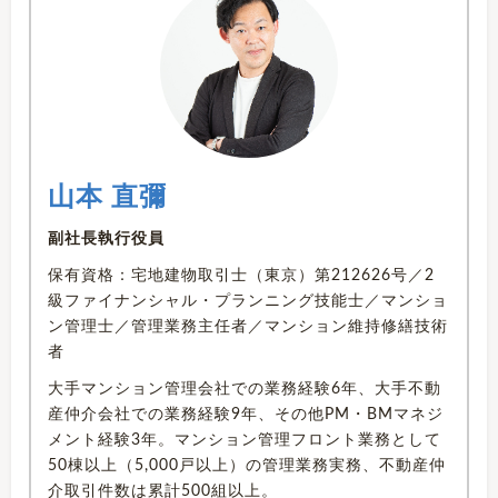
山本 直彌
副社長執行役員
保有資格：宅地建物取引士（東京）第212626号／2
級ファイナンシャル・プランニング技能士／マンショ
ン管理士／管理業務主任者／マンション維持修繕技術
者
大手マンション管理会社での業務経験6年、大手不動
産仲介会社での業務経験9年、その他PM・BMマネジ
メント経験3年。マンション管理フロント業務として
50棟以上（5,000戸以上）の管理業務実務、不動産仲
介取引件数は累計500組以上。