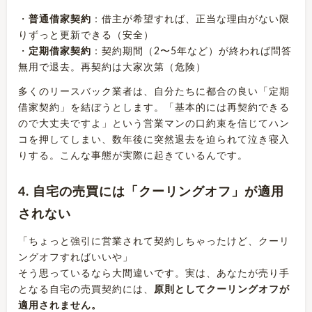
・
普通借家契約
：借主が希望すれば、正当な理由がない限
りずっと更新できる（安全）
・
定期借家契約
：契約期間（2〜5年など）が終われば問答
無用で退去。再契約は大家次第（危険）
多くのリースバック業者は、自分たちに都合の良い「定期
借家契約」を結ぼうとします。「基本的には再契約できる
ので大丈夫ですよ」という営業マンの口約束を信じてハン
コを押してしまい、数年後に突然退去を迫られて泣き寝入
りする。こんな事態が実際に起きているんです。
4. 自宅の売買には「クーリングオフ」が適用
されない
「ちょっと強引に営業されて契約しちゃったけど、クーリ
ングオフすればいいや」
そう思っているなら大間違いです。実は、あなたが売り手
となる自宅の売買契約には、
原則としてクーリングオフが
適用されません。