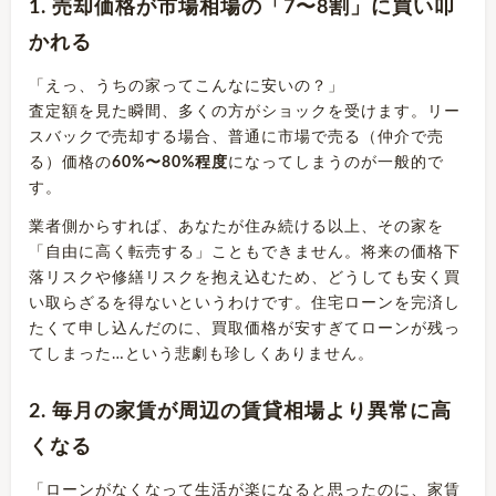
1. 売却価格が市場相場の「7〜8割」に買い叩
かれる
「えっ、うちの家ってこんなに安いの？」
査定額を見た瞬間、多くの方がショックを受けます。リー
スバックで売却する場合、普通に市場で売る（仲介で売
る）価格の
60%〜80%程度
になってしまうのが一般的で
す。
業者側からすれば、あなたが住み続ける以上、その家を
「自由に高く転売する」こともできません。将来の価格下
落リスクや修繕リスクを抱え込むため、どうしても安く買
い取らざるを得ないというわけです。住宅ローンを完済し
たくて申し込んだのに、買取価格が安すぎてローンが残っ
てしまった…という悲劇も珍しくありません。
2. 毎月の家賃が周辺の賃貸相場より異常に高
くなる
「ローンがなくなって生活が楽になると思ったのに、家賃