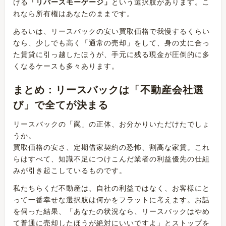
ける
「リバースモーゲージ」
という選択肢があります。こ
れなら所有権はあなたのままです。
あるいは、リースバックの安い買取価格で我慢するくらい
なら、少しでも高く「通常の売却」をして、身の丈に合っ
た賃貸に引っ越したほうが、手元に残る現金が圧倒的に多
くなるケースも多々あります。
まとめ：リースバックは「不動産会社選
び」で全てが決まる
リースバックの「罠」の正体、お分かりいただけたでしょ
うか。
買取価格の安さ、定期借家契約の恐怖、割高な家賃。これ
らはすべて、知識不足につけこんだ業者の利益優先の仕組
みが引き起こしているものです。
私たちらくだ不動産は、自社の利益ではなく、お客様にと
って一番幸せな選択肢は何かをフラットに考えます。お話
を伺った結果、「あなたの状況なら、リースバックはやめ
て普通に売却したほうが絶対にいいですよ」とストップを