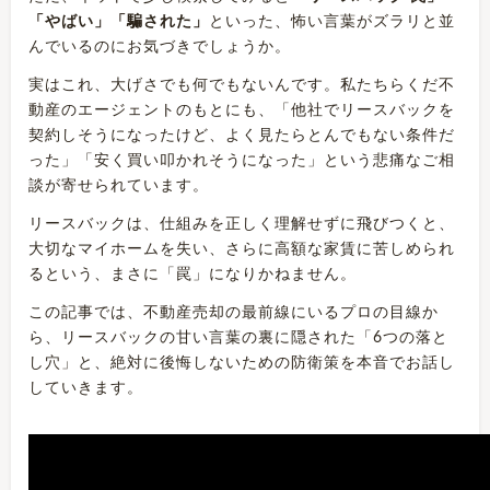
「やばい」「騙された」
といった、怖い言葉がズラリと並
んでいるのにお気づきでしょうか。
実はこれ、大げさでも何でもないんです。私たちらくだ不
動産のエージェントのもとにも、「他社でリースバックを
契約しそうになったけど、よく見たらとんでもない条件だ
った」「安く買い叩かれそうになった」という悲痛なご相
談が寄せられています。
リースバックは、仕組みを正しく理解せずに飛びつくと、
大切なマイホームを失い、さらに高額な家賃に苦しめられ
るという、まさに「罠」になりかねません。
この記事では、不動産売却の最前線にいるプロの目線か
ら、リースバックの甘い言葉の裏に隠された「6つの落と
し穴」と、絶対に後悔しないための防衛策を本音でお話し
していきます。