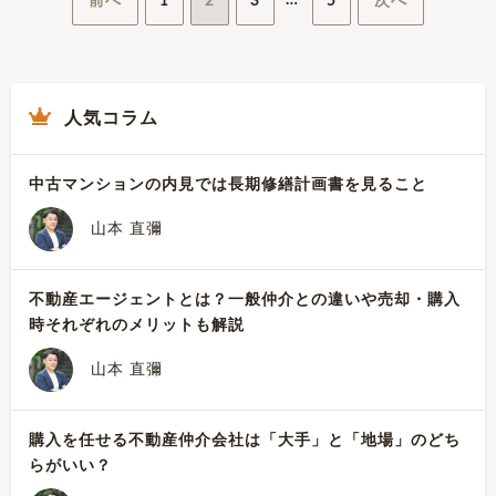
…
前へ
1
2
3
5
次へ
稿
ナ
人気コラム
ビ
ゲ
中古マンションの内見では長期修繕計画書を見ること
ー
山本 直彌
シ
不動産エージェントとは？一般仲介との違いや売却・購入
ョ
時それぞれのメリットも解説
ン
山本 直彌
購入を任せる不動産仲介会社は「大手」と「地場」のどち
らがいい？